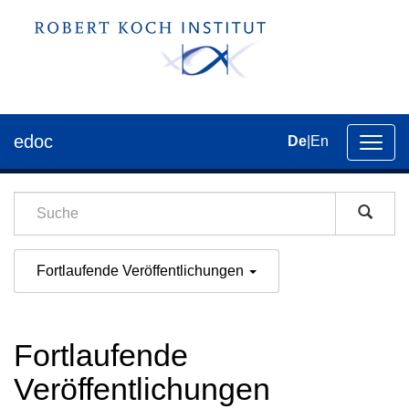
edoc
De
|
En
Umsch
der
Navig
Fortlaufende Veröffentlichungen
Fortlaufende
Veröffentlichungen