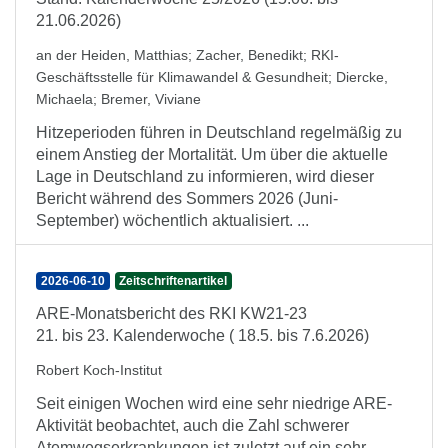
21.06.2026)
an der Heiden, Matthias
;
Zacher, Benedikt
;
RKI-
Geschäftsstelle für Klimawandel & Gesundheit
;
Diercke,
Michaela
;
Bremer, Viviane
Hitzeperioden führen in Deutschland regelmäßig zu
einem Anstieg der Mortalität. Um über die aktuelle
Lage in Deutschland zu informieren, wird dieser
Bericht während des Sommers 2026 (Juni-
September) wöchentlich aktualisiert. ...
2026-06-10
Zeitschriftenartikel
ARE-Monatsbericht des RKI KW21-23
21. bis 23. Kalenderwoche ( 18.5. bis 7.6.2026)
Robert Koch-Institut
Seit einigen Wochen wird eine sehr niedrige ARE-
Aktivität beobachtet, auch die Zahl schwerer
Atemwegserkrankungen ist zuletzt auf ein sehr