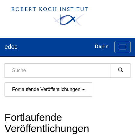
edoc
De
|
En
Umsch
der
Navig
Fortlaufende Veröffentlichungen
Fortlaufende
Veröffentlichungen