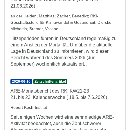
21.06.2026)
an der Heiden, Matthias
;
Zacher, Benedikt
;
RKI-
Geschäftsstelle für Klimawandel & Gesundheit
;
Diercke,
Michaela
;
Bremer, Viviane
Hitzeperioden führen in Deutschland regelmäßig zu
einem Anstieg der Mortalität. Um über die aktuelle
Lage in Deutschland zu informieren, wird dieser
Bericht während des Sommers 2026 (Juni-
September) wöchentlich aktualisiert. ...
2026-06-10
Zeitschriftenartikel
ARE-Monatsbericht des RKI KW21-23
21. bis 23. Kalenderwoche ( 18.5. bis 7.6.2026)
Robert Koch-Institut
Seit einigen Wochen wird eine sehr niedrige ARE-
Aktivität beobachtet, auch die Zahl schwerer
Atemwegserkrankungen ist zuletzt auf ein sehr