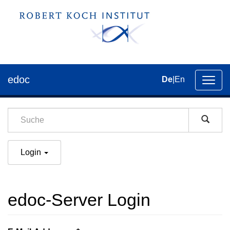
edoc
De
|
En
Umsch
der
Navig
Login
edoc-Server Login