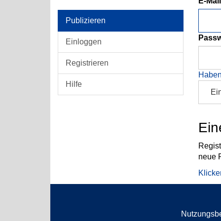
E-Mai
Publizieren
Passw
Einloggen
Registrieren
Haben
Hilfe
Ei
Ein
Regist
neue P
Klicke
Nutzungsb