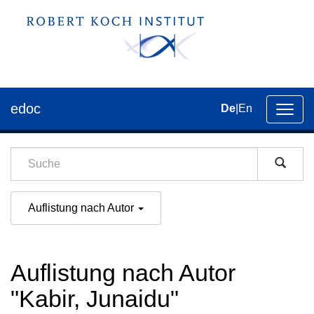
edoc
De
|
En
Umsch
der
Navig
Auflistung nach Autor
Auflistung nach Autor
"Kabir, Junaidu"