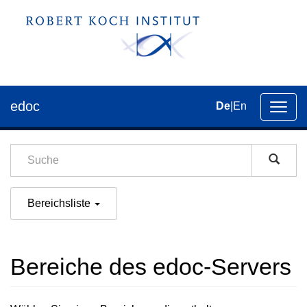
edoc
De
|
En
Umsch
der
Navig
Bereichsliste
Bereiche des edoc-Servers