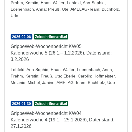
Prahm, Kerstin
;
Haas, Walter
;
Lehfeld, Ann-Sophie
;
Loenenbach, Anna
;
Preuß, Ute
;
AMELAG-Team
;
Buchholz,
Udo
2026-02-06
Zeitschriftenartikel
GrippeWeb-Wochenbericht KW05
Kalenderwoche 5 (26.1.– 1.2.2026), Datenstand:
3.2.2026
Lehfeld, Ann-Sophie
;
Haas, Walter
;
Loenenbach, Anna
;
Prahm, Kerstin
;
Preuß, Ute
;
Eberle, Carolin
;
Hoffmeister,
Melanie
;
Michel, Janine
;
AMELAG-Team
;
Buchholz, Udo
2026-01-30
Zeitschriftenartikel
GrippeWeb-Wochenbericht KW04
Kalenderwoche 4 (19.1.– 25.1.2026), Datenstand:
27.1.2026