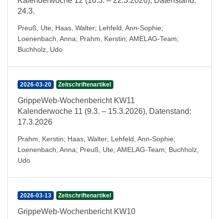
Kalenderwoche 12 (16.3. – 22.3.2026), Datenstand:
24.3.
Preuß, Ute
;
Haas, Walter
;
Lehfeld, Ann-Sophie
;
Loenenbach, Anna
;
Prahm, Kerstin
;
AMELAG-Team
;
Buchholz, Udo
2026-03-20
Zeitschriftenartikel
GrippeWeb-Wochenbericht KW11
Kalenderwoche 11 (9.3. – 15.3.2026), Datenstand:
17.3.2026
Prahm, Kerstin
;
Haas, Walter
;
Lehfeld, Ann-Sophie
;
Loenenbach, Anna
;
Preuß, Ute
;
AMELAG-Team
;
Buchholz,
Udo
2026-03-13
Zeitschriftenartikel
GrippeWeb-Wochenbericht KW10