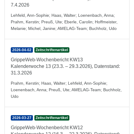
7.4.2026
Lehfeld, Ann-Sophie
;
Haas, Walter
;
Loenenbach, Anna
;
Prahm, Kerstin
;
Preuß, Ute
;
Eberle, Carolin
;
Hoffmeister,
Melanie
;
Michel, Janine
;
AMELAG-Team
;
Buchholz, Udo
2026-04-02
Zeitschriftenartikel
GrippeWeb-Wochenbericht KW13
Kalenderwoche 13 (23.3. – 29.3.2026), Datenstand:
31.3.2026
Prahm, Kerstin
;
Haas, Walter
;
Lehfeld, Ann-Sophie
;
Loenenbach, Anna
;
Preuß, Ute
;
AMELAG-Team
;
Buchholz,
Udo
2026-03-27
Zeitschriftenartikel
GrippeWeb-Wochenbericht KW12