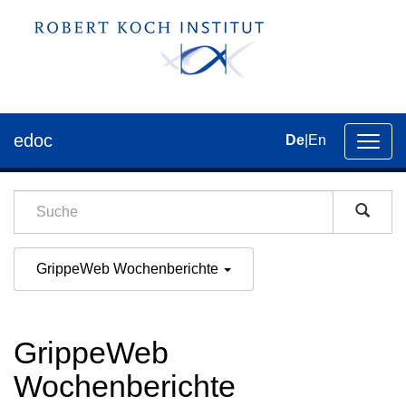
edoc
De
|
En
Umsch
der
Navig
GrippeWeb Wochenberichte
GrippeWeb
Wochenberichte