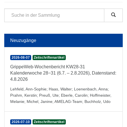
Neuzugänge
2026-08-07
Zeitschriftenartikel
GrippeWeb-Wochenbericht KW28-31
Kalenderwoche 28−31 (6.7. – 2.8.2026), Datenstand:
4.8.2026
Lehfeld, Ann-Sophie
;
Haas, Walter
;
Loenenbach, Anna
;
Prahm, Kerstin
;
Preuß, Ute
;
Eberle, Carolin
;
Hoffmeister,
Melanie
;
Michel, Janine
;
AMELAG-Team
;
Buchholz, Udo
2026-07-10
Zeitschriftenartikel