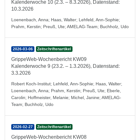
Kalenderwoche 10 (2.3. – 8.3.2026), Datenstand:
10.3.2026
Loenenbach, Anna
;
Haas, Walter
;
Lehfeld, Ann-Sophie
;
Prahm, Kerstin
;
Preuß, Ute
;
AMELAG-Team
;
Buchholz, Udo
2026-03-06
Zeitschriftenartikel
GrippeWeb-Wochenbericht KW09
Kalenderwoche 9 (23.2. – 1.3.2026), Datenstand:
3.3.2026
Robert Koch-Institut
;
Lehfeld, Ann-Sophie
;
Haas, Walter
;
Loenenbach, Anna
;
Prahm, Kerstin
;
Preuß, Ute
;
Eberle,
Carolin
;
Hoffmeister, Melanie
;
Michel, Janine
;
AMELAG-
Team
;
Buchholz, Udo
2026-02-27
Zeitschriftenartikel
GrippeWeb-Wochenbericht KW08