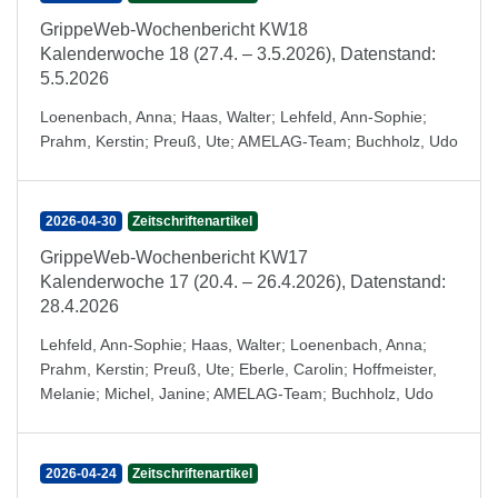
GrippeWeb-Wochenbericht KW18
Kalenderwoche 18 (27.4. – 3.5.2026), Datenstand:
5.5.2026
Loenenbach, Anna
;
Haas, Walter
;
Lehfeld, Ann-Sophie
;
Prahm, Kerstin
;
Preuß, Ute
;
AMELAG-Team
;
Buchholz, Udo
2026-04-30
Zeitschriftenartikel
GrippeWeb-Wochenbericht KW17
Kalenderwoche 17 (20.4. – 26.4.2026), Datenstand:
28.4.2026
Lehfeld, Ann-Sophie
;
Haas, Walter
;
Loenenbach, Anna
;
Prahm, Kerstin
;
Preuß, Ute
;
Eberle, Carolin
;
Hoffmeister,
Melanie
;
Michel, Janine
;
AMELAG-Team
;
Buchholz, Udo
2026-04-24
Zeitschriftenartikel