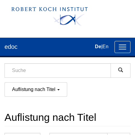
edoc
De
|
En
Umsch
der
Navig
Auflistung nach Titel
Auflistung nach Titel