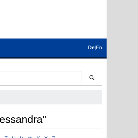
De
|
En
lessandra"