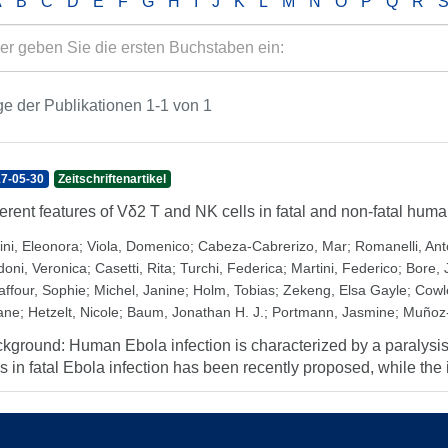
A
B
C
D
E
F
G
H
I
J
K
L
M
N
O
P
Q
R
e der Publikationen 1-1 von 1
7-05-30
Zeitschriftenartikel
ferent features of Vδ2 T and NK cells in fatal and non-fatal hum
ini, Eleonora
;
Viola, Domenico
;
Cabeza-Cabrerizo, Mar
;
Romanelli, Ant
doni, Veronica
;
Casetti, Rita
;
Turchi, Federica
;
Martini, Federico
;
Bore, 
affour, Sophie
;
Michel, Janine
;
Holm, Tobias
;
Zekeng, Elsa Gayle
;
Cowl
iane
;
Hetzelt, Nicole
;
Baum, Jonathan H. J.
;
Portmann, Jasmine
;
Muñoz-
kground: Human Ebola infection is characterized by a paralysis
ls in fatal Ebola infection has been recently proposed, while the 