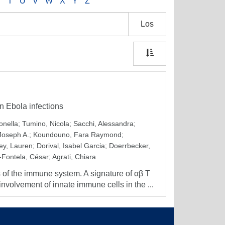
S
T
U
V
W
X
Y
Z
Los
an Ebola infections
onella
;
Tumino, Nicola
;
Sacchi, Alessandra
;
Joseph A.
;
Koundouno, Fara Raymond
;
ey, Lauren
;
Dorival, Isabel Garcia
;
Doerrbecker,
Fontela, César
;
Agrati, Chiara
 of the immune system. A signature of αβ T
involvement of innate immune cells in the ...