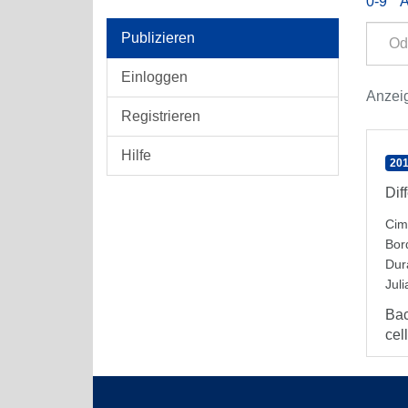
0-9
Publizieren
Einloggen
Anzeig
Registrieren
Hilfe
201
Dif
Cim
Bor
Dur
Jul
Bac
cel