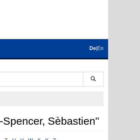
De
|
En
c-Spencer, Sèbastien"