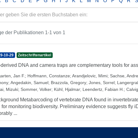
A
B
C
D
E
F
G
H
I
J
K
L
M
N
O
P
Q
R
e der Publikationen 1-1 von 1
9-10-29
Zeitschriftenartikel
-derived DNA and camera traps are complementary tools for as
arten, Jan F.
;
Hoffmann, Constanze
;
Arandjelovic, Mimi
;
Sachse, Andr
hony
;
Angedakin, Samuel
;
Brazzola, Gregory
;
Jones, Sorrel
;
Langergrab
ai, Mizuki
;
Sommer, Volker
;
Kühl, Hjalmar
;
Leendertz, Fabian H.
;
Calvi
kground Metabarcoding of vertebrate DNA found in invertebrates
l for monitoring biodiversity. Preliminary evidence suggests fl
rably ...