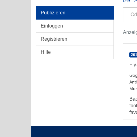
0-9
Publizieren
Einloggen
Anzeig
Registrieren
Hilfe
201
Fly
Gog
Ant
Mur
Bac
too
favo