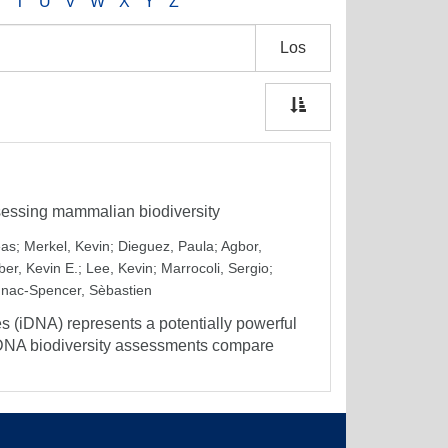
S
T
U
V
W
X
Y
Z
Los
sessing mammalian biodiversity
eas
;
Merkel, Kevin
;
Dieguez, Paula
;
Agbor,
er, Kevin E.
;
Lee, Kevin
;
Marrocoli, Sergio
;
gnac-Spencer, Sèbastien
 (iDNA) represents a potentially powerful
y iDNA biodiversity assessments compare