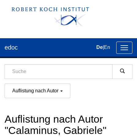
edoc
De
|
En
Umsch
der
Navig
Auflistung nach Autor
Auflistung nach Autor
"Calaminus, Gabriele"