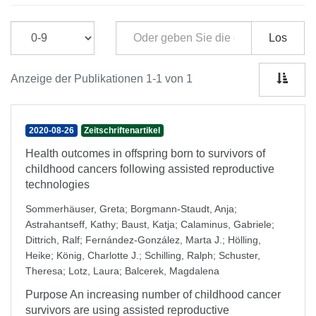
Los
Anzeige der Publikationen 1-1 von 1
2020-08-26
Zeitschriftenartikel
Health outcomes in offspring born to survivors of
childhood cancers following assisted reproductive
technologies
Sommerhäuser, Greta
;
Borgmann-Staudt, Anja
;
Astrahantseff, Kathy
;
Baust, Katja
;
Calaminus, Gabriele
;
Dittrich, Ralf
;
Fernández-González, Marta J.
;
Hölling,
Heike
;
König, Charlotte J.
;
Schilling, Ralph
;
Schuster,
Theresa
;
Lotz, Laura
;
Balcerek, Magdalena
Purpose An increasing number of childhood cancer
survivors are using assisted reproductive