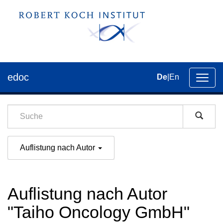
edoc
De
|
En
Umsch
der
Navig
Auflistung nach Autor
Auflistung nach Autor
"Taiho Oncology GmbH"