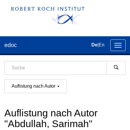
edoc
De
|
En
Umsch
der
Navig
Auflistung nach Autor
Auflistung nach Autor
"Abdullah, Sarimah"