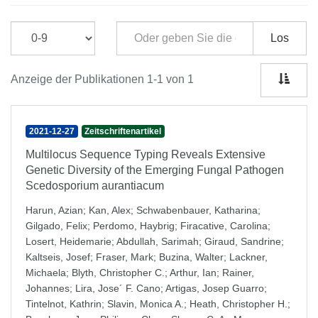
Los
Anzeige der Publikationen 1-1 von 1
2021-12-27
Zeitschriftenartikel
Multilocus Sequence Typing Reveals Extensive
Genetic Diversity of the Emerging Fungal Pathogen
Scedosporium aurantiacum
Harun, Azian
;
Kan, Alex
;
Schwabenbauer, Katharina
;
Gilgado, Felix
;
Perdomo, Haybrig
;
Firacative, Carolina
;
Losert, Heidemarie
;
Abdullah, Sarimah
;
Giraud, Sandrine
;
Kaltseis, Josef
;
Fraser, Mark
;
Buzina, Walter
;
Lackner,
Michaela
;
Blyth, Christopher C.
;
Arthur, Ian
;
Rainer,
Johannes
;
Lira, Jose´ F. Cano
;
Artigas, Josep Guarro
;
Tintelnot, Kathrin
;
Slavin, Monica A.
;
Heath, Christopher H.
;