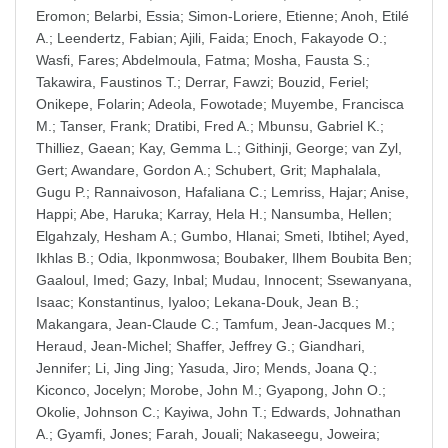
Eromon
;
Belarbi, Essia
;
Simon-Loriere, Etienne
;
Anoh, Etilé
A.
;
Leendertz, Fabian
;
Ajili, Faida
;
Enoch, Fakayode O.
;
Wasfi, Fares
;
Abdelmoula, Fatma
;
Mosha, Fausta S.
;
Takawira, Faustinos T.
;
Derrar, Fawzi
;
Bouzid, Feriel
;
Onikepe, Folarin
;
Adeola, Fowotade
;
Muyembe, Francisca
M.
;
Tanser, Frank
;
Dratibi, Fred A.
;
Mbunsu, Gabriel K.
;
Thilliez, Gaean
;
Kay, Gemma L.
;
Githinji, George
;
van Zyl,
Gert
;
Awandare, Gordon A.
;
Schubert, Grit
;
Maphalala,
Gugu P.
;
Rannaivoson, Hafaliana C.
;
Lemriss, Hajar
;
Anise,
Happi
;
Abe, Haruka
;
Karray, Hela H.
;
Nansumba, Hellen
;
Elgahzaly, Hesham A.
;
Gumbo, Hlanai
;
Smeti, Ibtihel
;
Ayed,
Ikhlas B.
;
Odia, Ikponmwosa
;
Boubaker, Ilhem Boubita Ben
;
Gaaloul, Imed
;
Gazy, Inbal
;
Mudau, Innocent
;
Ssewanyana,
Isaac
;
Konstantinus, Iyaloo
;
Lekana-Douk, Jean B.
;
Makangara, Jean-Claude C.
;
Tamfum, Jean-Jacques M.
;
Heraud, Jean-Michel
;
Shaffer, Jeffrey G.
;
Giandhari,
Jennifer
;
Li, Jing Jing
;
Yasuda, Jiro
;
Mends, Joana Q.
;
Kiconco, Jocelyn
;
Morobe, John M.
;
Gyapong, John O.
;
Okolie, Johnson C.
;
Kayiwa, John T.
;
Edwards, Johnathan
A.
;
Gyamfi, Jones
;
Farah, Jouali
;
Nakaseegu, Joweira
;