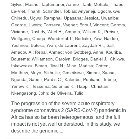
Sylvie
;
Mashe, Tapfumanei
;
Aanniz, Tarik
;
Mohale, Thabo
;
Le-Viet, Thanh
;
Schindler, Tobias
;
Anyaneji, Ugochukwu
;
Chinedu, Ugwu
;
Ramphal, Upasana
;
Jessica, Uwanibe
;
George, Uwem
;
Fonseca, Vagner
;
Enouf, Vincent
;
Gorova,
Vivianne
;
Roshdy, Wael H.
;
Ampofo, William K.
;
Preiser,
Wolfgang
;
Choga, Wonderful T.
;
Bediako, Yaw
;
Naidoo,
Yeshnee
;
Butera, Yvan
;
de Laurent, Zaydah R..
;
Sall,
Amadou A.
;
Rebai, Ahmed
;
von Gottberg, Anne
;
Kouriba,
Bourema
;
Williamson, Carolyn
;
Bridges, Daniel J.
;
Chikwe,
Ihkeweazu
;
Biman, Jinal N.
;
Mine, Madisa
;
Cotten,
Matthew
;
Moyo, Sikhulile
;
Gaseitsiwe, Simani
;
Saasa,
Ngonda
;
Sabeti, Pardis C.
;
Kaleebu, Pontiano
;
Tebeje,
Yenew K.
;
Tessema, Sofonias K.
;
Happi, Christian
;
Nkengasong, John
;
de Oliveira, Tulio
The progression of the severe acute respiratory
syndrome coronavirus 2 (SARS-CoV-2) pandemic in
Africa has so far been heterogeneous, and the full
impact is not yet well understood. In this study, we
describe the genomic ...