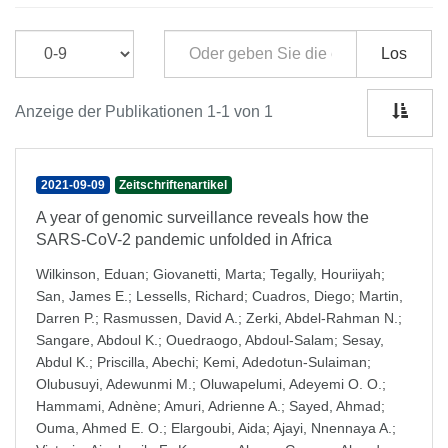
Los
Anzeige der Publikationen 1-1 von 1
2021-09-09
Zeitschriftenartikel
A year of genomic surveillance reveals how the
SARS-CoV-2 pandemic unfolded in Africa
Wilkinson, Eduan
;
Giovanetti, Marta
;
Tegally, Houriiyah
;
San, James E.
;
Lessells, Richard
;
Cuadros, Diego
;
Martin,
Darren P.
;
Rasmussen, David A.
;
Zerki, Abdel-Rahman N.
;
Sangare, Abdoul K.
;
Ouedraogo, Abdoul-Salam
;
Sesay,
Abdul K.
;
Priscilla, Abechi
;
Kemi, Adedotun-Sulaiman
;
Olubusuyi, Adewunmi M.
;
Oluwapelumi, Adeyemi O. O.
;
Hammami, Adnène
;
Amuri, Adrienne A.
;
Sayed, Ahmad
;
Ouma, Ahmed E. O.
;
Elargoubi, Aida
;
Ajayi, Nnennaya A.
;