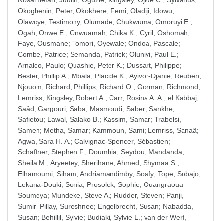
Nosamiefan
;
Judith, Oguzie
;
Kingsley, Ojide C.
;
Sylvanus,
Okogbenin
;
Peter, Okokhere
;
Femi, Oladiji
;
Idowu,
Olawoye
;
Testimony, Olumade
;
Chukwuma, Omoruyi E.
;
Ogah, Onwe E.
;
Onwuamah, Chika K.
;
Cyril, Oshomah
;
Faye, Ousmane
;
Tomori, Oyewale
;
Ondoa, Pascale
;
Combe, Patrice
;
Semanda, Patrick
;
Oluniyi, Paul E.
;
Arnaldo, Paulo
;
Quashie, Peter K.
;
Dussart, Philippe
;
Bester, Phillip A.
;
Mbala, Placide K.
;
Ayivor-Djanie, Reuben
;
Njouom, Richard
;
Phillips, Richard O.
;
Gorman, Richmond
;
Lemriss
;
Kingsley, Robert A.
;
Carr, Rosina A. A.
;
el Kabbaj,
Saâd
;
Gargouri, Saba
;
Masmoudi, Saber
;
Sankhe,
Safietou
;
Lawal, Salako B.
;
Kassim, Samar
;
Trabelsi,
Sameh
;
Metha, Samar
;
Kammoun, Sami
;
Lemriss, Sanaâ
;
Agwa, Sara H. A.
;
Calvignac-Spencer, Sébastien
;
Schaffner, Stephen F.
;
Doumbia, Seydou
;
Mandanda,
Sheila M.
;
Aryeetey, Sherihane
;
Ahmed, Shymaa S.
;
Elhamoumi, Siham
;
Andriamandimby, Soafy
;
Tope, Sobajo
;
Lekana-Douki, Sonia
;
Prosolek, Sophie
;
Ouangraoua,
Soumeya
;
Mundeke, Steve A.
;
Rudder, Steven
;
Panji,
Sumir
;
Pillay, Sureshnee
;
Engelbrecht, Susan
;
Nabadda,
Susan
;
Behillil, Sylvie
;
Budiaki, Sylvie L.
;
van der Werf,