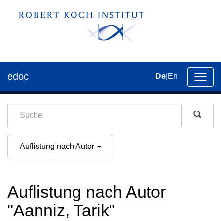
edoc
De
|
En
Umsch
der
Navig
Auflistung nach Autor
Auflistung nach Autor
"Aanniz, Tarik"