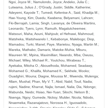
Ngoi, Joyce M.
;
Namulondo, Joyce
;
Andeko, Julia C.
;
Lutwama, Julius J.
;
O'Grady, Justin
;
Siddle, Katherine
;
Adeyemi, Kayode T.
;
Tumedi, Kefentse A.
;
Said, Khadija M.
;
Hae-Young, Kim
;
Duedu, Kwabena
;
Belyamani, Lahcen
;
Fki-Berrajah, Lamia
;
Singh, Lavanya
;
de Oliveira Martins,
Leonardo
;
Tyers, Lynn
;
Ramuth, Magalutcheemee
;
Matsouri, Maha
;
Aouni, Mahjoub
;
el Hefnawi, Mahmoud
;
Matsheka, Maitshwarelo I.
;
Kebabonye, Malebogo
;
Diop,
Mamadou
;
Turki, Manel
;
Paye, Marietou
;
Nyaga, Martin M.
;
Mareka, Mathabo
;
Damaris, Matoke-Muhia
;
Mburu,
Maureen W.
;
Mpina, Maximillian
;
Nwando, Mba
;
Owusu,
Michael
;
Wiley, Michael R.
;
Youtchou, Mirabeau T.
;
Ayekaba, Mitoha O.
;
Abouelhoda, Mohamed
;
Seadawy,
Mohamed G.
;
Khalifa, Mohamed K.
;
Sekhele, Mooko
;
Ouadghiri, Mouna
;
Diagne, Moussa M.
;
Mwenda, Mulenga
;
Allam, Mushal
;
Phan, My V. T.
;
Abid, Nabil
;
Touil, Nadia
;
rujeni, Nadine
;
Kharrat, Najla
;
Ismael, Nalia
;
Dia, Ndongo
;
Mabunda, Neido
;
Hsiao, Nei-Yuan
;
Silochi, Nelson B.
;
Nsenga, Ngoy
;
Gumede, Nicksy
;
Mulder, Nicola
;
Ndodo,
Nnaemeka
;
Razanajatovo, Norosoa H.
;
Iguosadolo,