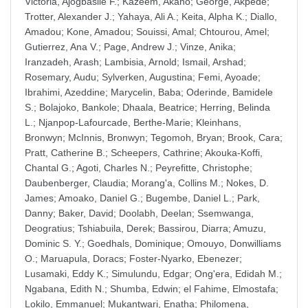
Victoria, Ajogbasile F.
;
Kazeem, Akano
;
George, Akpede
;
Trotter, Alexander J.
;
Yahaya, Ali A.
;
Keita, Alpha K.
;
Diallo,
Amadou
;
Kone, Amadou
;
Souissi, Amal
;
Chtourou, Amel
;
Gutierrez, Ana V.
;
Page, Andrew J.
;
Vinze, Anika
;
Iranzadeh, Arash
;
Lambisia, Arnold
;
Ismail, Arshad
;
Rosemary, Audu
;
Sylverken, Augustina
;
Femi, Ayoade
;
Ibrahimi, Azeddine
;
Marycelin, Baba
;
Oderinde, Bamidele
S.
;
Bolajoko, Bankole
;
Dhaala, Beatrice
;
Herring, Belinda
L.
;
Njanpop-Lafourcade, Berthe-Marie
;
Kleinhans,
Bronwyn
;
McInnis, Bronwyn
;
Tegomoh, Bryan
;
Brook, Cara
;
Pratt, Catherine B.
;
Scheepers, Cathrine
;
Akouka-Koffi,
Chantal G.
;
Agoti, Charles N.
;
Peyrefitte, Christophe
;
Daubenberger, Claudia
;
Morang'a, Collins M.
;
Nokes, D.
James
;
Amoako, Daniel G.
;
Bugembe, Daniel L.
;
Park,
Danny
;
Baker, David
;
Doolabh, Deelan
;
Ssemwanga,
Deogratius
;
Tshiabuila, Derek
;
Bassirou, Diarra
;
Amuzu,
Dominic S. Y.
;
Goedhals, Dominique
;
Omouyo, Donwilliams
O.
;
Maruapula, Doracs
;
Foster-Nyarko, Ebenezer
;
Lusamaki, Eddy K.
;
Simulundu, Edgar
;
Ong'era, Edidah M.
;
Ngabana, Edith N.
;
Shumba, Edwin
;
el Fahime, Elmostafa
;
Lokilo, Emmanuel
;
Mukantwari, Enatha
;
Philomena,