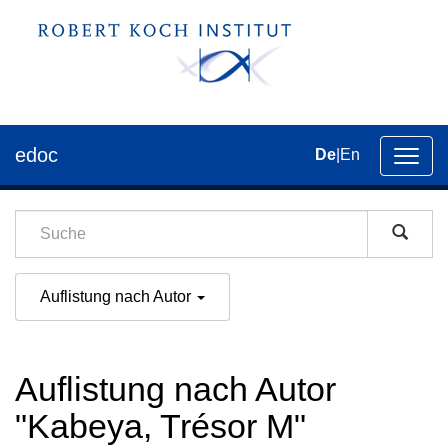
edoc
De
|
En
Umsch
der
Navig
Auflistung nach Autor
Auflistung nach Autor
"Kabeya, Trésor M"