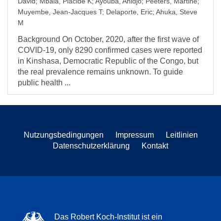
David
;
Mbala, Placide K
;
Ayouba, Ahidjo
;
Peeters, Martine
;
Muyembe, Jean-Jacques T
;
Delaporte, Eric
;
Ahuka, Steve
M
Background On October, 2020, after the first wave of
COVID-19, only 8290 confirmed cases were reported
in Kinshasa, Democratic Republic of the Congo, but
the real prevalence remains unknown. To guide
public health ...
Nutzungsbedingungen
Impressum
Leitlinien
Datenschutzerklärung
Kontakt
Das Robert Koch-Institut ist ein