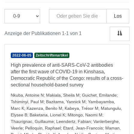
Los
Anzeige der Publikationen 1-1 von 1
2022-06-05
Zeitschriftenartikel
High prevalence of anti-SARS-CoV-2 antibodies
after the first wave of COVID-19 in Kinshasa,
Democratic Republic of the Congo: results of a cross-
sectional household-based survey
Nkuba, Antoine N
;
Makiala, Sheila M
;
Guichet, Emilande
;
Tshiminyi, Paul M
;
Bazitama, Yannick M
;
Yambayamba,
Marc K
;
Kazenza, Benito M
;
Kabeya, Trésor M
;
Matungulu,
Elysee B
;
Baketana, Lionel K
;
Mitongo, Naomi M
;
Thaurignac, Guillaume
;
Leendertz, Fabian
;
Vanlerberghe,
Veerle
;
Pelloquin, Raphael
;
Etard, Jean-Francois
;
Maman,