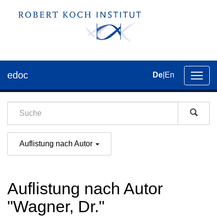
edoc
De
|
En
Umsch
der
Navig
Auflistung nach Autor
Auflistung nach Autor
"Wagner, Dr."