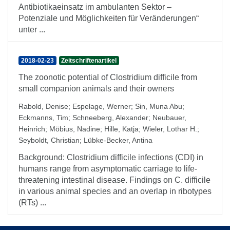
Antibiotikaeinsatz im ambulanten Sektor –
Potenziale und Möglichkeiten für Veränderungen“
unter ...
2018-02-23
Zeitschriftenartikel
The zoonotic potential of Clostridium difficile from
small companion animals and their owners
Rabold, Denise
;
Espelage, Werner
;
Sin, Muna Abu
;
Eckmanns, Tim
;
Schneeberg, Alexander
;
Neubauer,
Heinrich
;
Möbius, Nadine
;
Hille, Katja
;
Wieler, Lothar H.
;
Seyboldt, Christian
;
Lübke-Becker, Antina
Background: Clostridium difficile infections (CDI) in
humans range from asymptomatic carriage to life-
threatening intestinal disease. Findings on C. difficile
in various animal species and an overlap in ribotypes
(RTs) ...