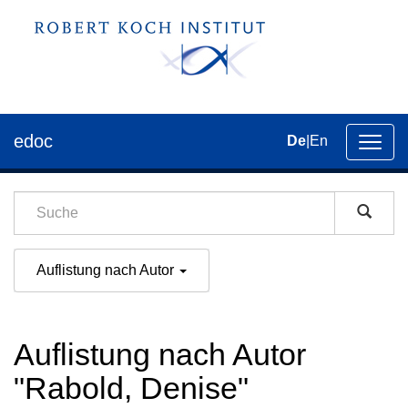
edoc
De
|
En
Umsch
der
Navig
Auflistung nach Autor
Auflistung nach Autor
"Rabold, Denise"