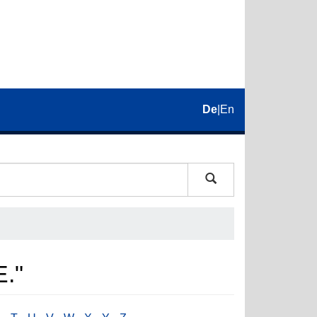
De
|
En
E."