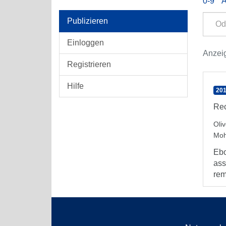
0-9
Publizieren
Einloggen
Anzeig
Registrieren
Hilfe
201
Rec
Oli
Mo
Ebo
ass
rem