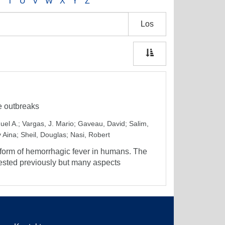
S
T
U
V
W
X
Y
Z
Los
se outbreaks
uel A.
;
Vargas, J. Mario
;
Gaveau, David
;
Salim,
v Aina
;
Sheil, Douglas
;
Nasi, Robert
 form of hemorrhagic fever in humans. The
ested previously but many aspects