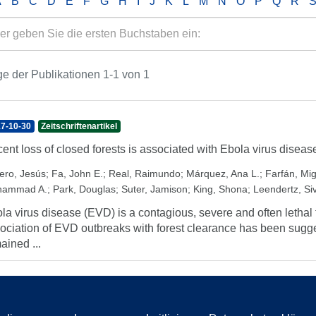
A
B
C
D
E
F
G
H
I
J
K
L
M
N
O
P
Q
R
e der Publikationen 1-1 von 1
7-10-30
Zeitschriftenartikel
ent loss of closed forests is associated with Ebola virus disea
vero, Jesús
;
Fa, John E.
;
Real, Raimundo
;
Márquez, Ana L.
;
Farfán, Mig
hammad A.
;
Park, Douglas
;
Suter, Jamison
;
King, Shona
;
Leendertz, Si
la virus disease (EVD) is a contagious, severe and often lethal
ociation of EVD outbreaks with forest clearance has been sugg
ained ...