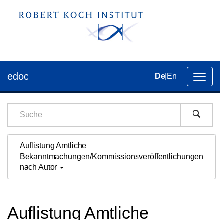
edoc
De
|
En
Umsch
der
Navig
Auflistung Amtliche
Bekanntmachungen/Kommissionsveröffentlichungen
nach Autor
Auflistung Amtliche