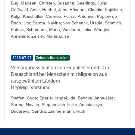
Bug, Marleen
;
Christen, Susanna
;
Geerlings, Julia
;
Gößwald, Antje
;
Hoebel, Jens
;
Hövener, Claudia
;
Kajikhina,
Katja
;
Koschollek, Carmen
;
Polizzi, Antonino
;
Pöplow do
Rego, Ute
;
Sarma, Navina
;
von Schenck, Ursula
;
Schmich,
Patrick
;
Schumann, Maria
;
Waldauer, Julia
;
Wengler,
Annelene
;
Zeisler, Marie-Luise
2025-07-07
Zeitschriftenartikel
Versorgungssituation von Hepatitis B und C in
Deutschland bei Menschen mit Migration aus
ausgewählten Ländern
HepMig- Vorstudie
Steffen, Gyde
;
Sperle-Heupel, Ida
;
Behnke, Anna-Lisa
;
Sarma, Navina
;
Stepanovich-Falke, Anastassiya
;
Dudareva, Sandra
;
Zimmermann, Ruth