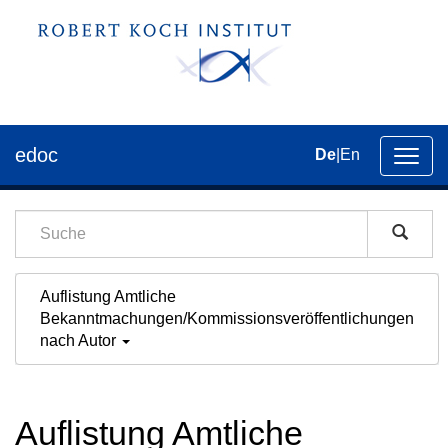
edoc
De
|
En
Umsch
der
Navig
Auflistung Amtliche
Bekanntmachungen/Kommissionsveröffentlichungen
nach Autor
Auflistung Amtliche