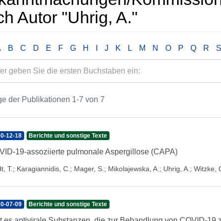
h Autor "Uhrig, A."
A
B
C
D
E
F
G
H
I
J
K
L
M
N
O
P
Q
R
e der Publikationen 1-7 von 7
0-12-18
Berichte und sonstige Texte
ID-19-assoziierte pulmonale Aspergillose (CAPA)
t, T.
;
Karagiannidis, C.
;
Mager, S.
;
Mikolajewska, A.
;
Uhrig, A.
;
Witzke, 
0-07-09
Berichte und sonstige Texte
t es antivirale Substanzen, die zur Behandlung von COVID-19 