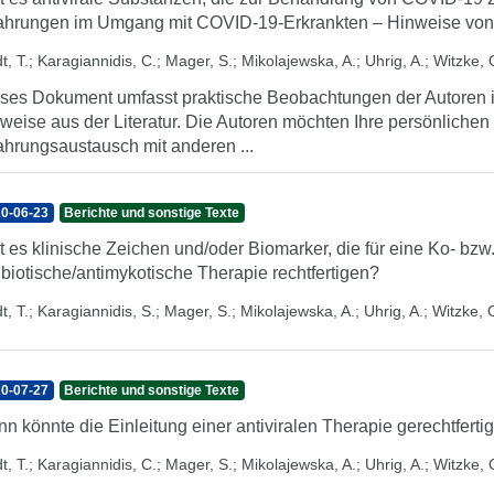
ahrungen im Umgang mit COVID-19-Erkrankten – Hinweise von Kl
t, T.
;
Karagiannidis, C.
;
Mager, S.
;
Mikolajewska, A.
;
Uhrig, A.
;
Witzke, 
ses Dokument umfasst praktische Beobachtungen der Autoren
weise aus der Literatur. Die Autoren möchten Ihre persönlichen
ahrungsaustausch mit anderen ...
0-06-23
Berichte und sonstige Texte
t es klinische Zeichen und/oder Biomarker, die für eine Ko- bz
ibiotische/antimykotische Therapie rechtfertigen?
t, T.
;
Karagiannidis, S.
;
Mager, S.
;
Mikolajewska, A.
;
Uhrig, A.
;
Witzke, 
0-07-27
Berichte und sonstige Texte
n könnte die Einleitung einer antiviralen Therapie gerechtferti
t, T.
;
Karagiannidis, C.
;
Mager, S.
;
Mikolajewska, A.
;
Uhrig, A.
;
Witzke, 