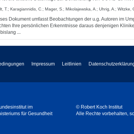
t, T.
;
Karagiannidis, C.
;
Mager, S.
;
Mikolajewska, A.
;
Uhrig, A.
;
Witzke, 
ses Dokument umfasst Beobachtungen der u.g. Autoren im Umg
hten Ihre persönlichen Erkenntnisse daraus denjenigen Kliniker
 bislang ...
edingungen
Impressum
Leitlinien
Datenschutzerklärun
undesinstitut im
© Robert Koch Institut
steriums für Gesundheit
Alle Rechte vorbehalten, so