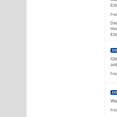
Erf
Feld
Die
Hin
Erf
202
Gib
ant
Feld
202
Wan
Feld