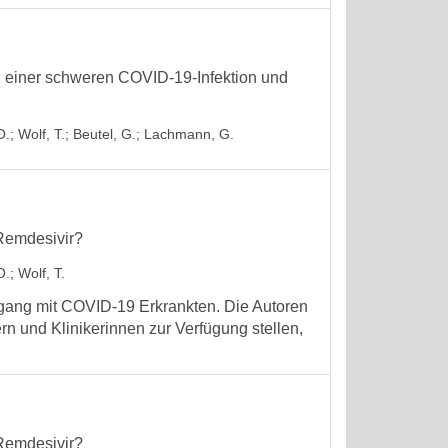
i einer schweren COVID-19-Infektion und
O.
;
Wolf, T.
;
Beutel, G.
;
Lachmann, G.
 Remdesivir?
O.
;
Wolf, T.
ang mit COVID-19 Erkrankten. Die Autoren
n und Klinikerinnen zur Verfügung stellen,
 Remdesivir?