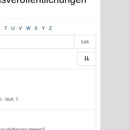
S
T
U
V
W
X
Y
Z
Los
O.
;
Wolf, T.
zur Verfügung stehen?