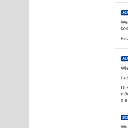
202
Wel
kön
Feld
202
Wie
Feld
Die
möc
die
202
Wie