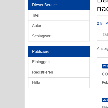
Dieser Bereich
nac
Titel
0-9
Autor
Schlagwort
Anzeig
Publizieren
Einloggen
202
Registrieren
COV
Hilfe
Feld
202
Gib