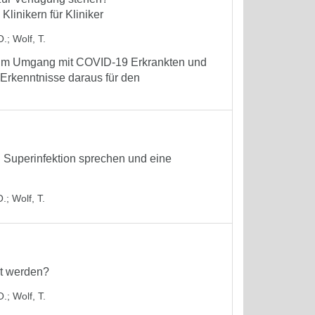
inikern für Kliniker
O.
;
Wolf, T.
 im Umgang mit COVID-19 Erkrankten und
 Erkenntnisse daraus für den
w. Superinfektion sprechen und eine
O.
;
Wolf, T.
gt werden?
O.
;
Wolf, T.