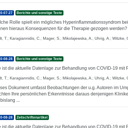
0-07-27
Berichte und sonstige Texte
che Rolle spielt ein mögliches Hyperinflammationssyndrom be
nen hieraus Konsequenzen für die Therapie gezogen werden?
t, T.
;
Karagiannidis, C.
;
Mager, S.
;
Mikolajewska, A.
;
Uhrig, A.
;
Witzke, 
0-08-28
Berichte und sonstige Texte
 ist die aktuelle Datenlage zur Behandlung von COVID-19 mit
t, T.
;
Karagiannidis, C.
;
Mager, S.
;
Mikolajewska, A.
;
Uhrig, A.
;
Witzke, 
ses Dokument umfasst Beobachtungen der u.g. Autoren im Umg
hten Ihre persönlichen Erkenntnisse daraus denjenigen Kliniker
 bislang ...
0-08-28
Zeitschriftenartikel
 ist die aktuelle Datenlage zur Behandlung von COVID-19 mit