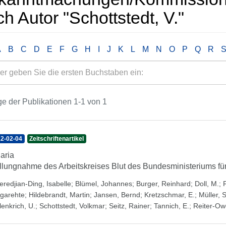
h Autor "Schottstedt, V."
A
B
C
D
E
F
G
H
I
J
K
L
M
N
O
P
Q
R
e der Publikationen 1-1 von 1
2-02-04
Zeitschriftenartikel
aria
llungnahme des Arbeitskreises Blut des Bundesministeriums fü
eredjian-Ding, Isabelle
;
Blümel, Johannes
;
Burger, Reinhard
;
Doll, M.
;
garehte
;
Hildebrandt, Martin
;
Jansen, Bernd
;
Kretzschmar, E.
;
Müller, S
lenkrich, U.
;
Schottstedt, Volkmar
;
Seitz, Rainer
;
Tannich, E.
;
Reiter-Owo