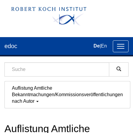
edoc
De
|
En
Umsch
der
Navig
Auflistung Amtliche
Bekanntmachungen/Kommissionsveröffentlichungen
nach Autor
Auflistung Amtliche