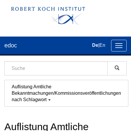
edoc
De
|
En
Umsch
der
Navig
Auflistung Amtliche
Bekanntmachungen/Kommissionsveröffentlichungen
nach Schlagwort
Auflistung Amtliche