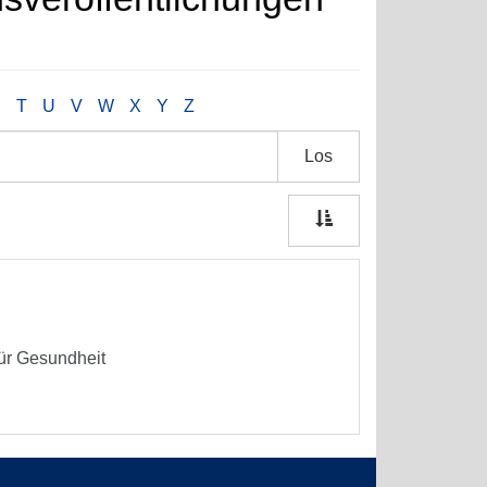
S
T
U
V
W
X
Y
Z
Los
ür Gesundheit