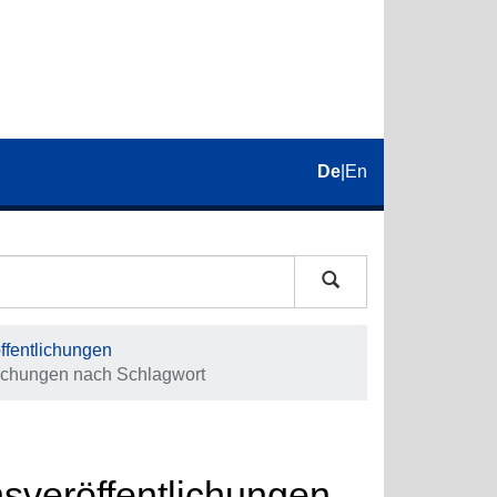
De
|
En
fentlichungen
ichungen nach Schlagwort
veröffentlichungen