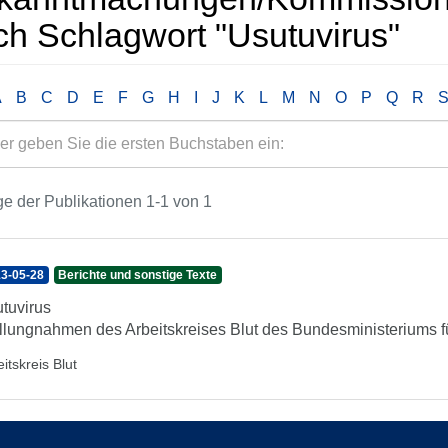
ch Schlagwort "Usutuvirus"
A
B
C
D
E
F
G
H
I
J
K
L
M
N
O
P
Q
R
e der Publikationen 1-1 von 1
3-05-28
Berichte und sonstige Texte
tuvirus
llungnahmen des Arbeitskreises Blut des Bundesministeriums f
itskreis Blut