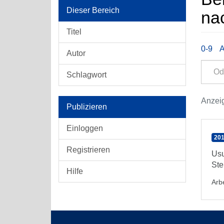
Dieser Bereich
na
Titel
0-9
Autor
Schlagwort
Anzeig
Publizieren
Einloggen
201
Registrieren
Usu
Ste
Hilfe
Arbe