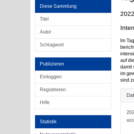
Diese Sammlung
2022
Titel
Inte
Autor
Im Tag
Schlagwort
berich
intens
auf di
Publizieren
damit 
im gew
Einloggen
sind z
Registrieren
Dat
Hilfe
202
MD5
Statistik