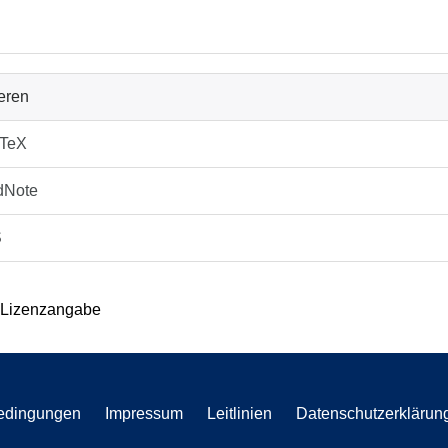
ieren
bTeX
dNote
S
 Lizenzangabe
edingungen
Impressum
Leitlinien
Datenschutzerklärun