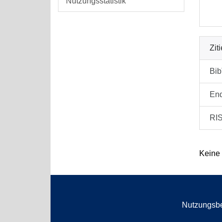
Nutzungsstatistik
Zit
Bi
En
RI
Keine
Nutzungsb