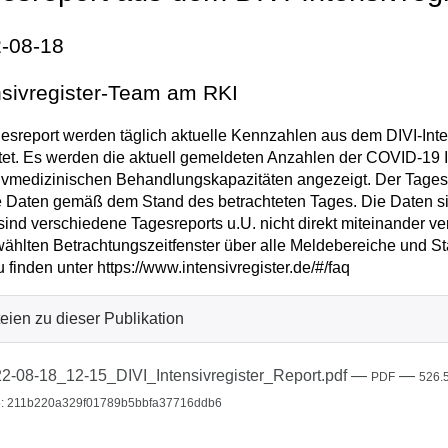
-08-18
nsivregister-Team am RKI
esreport werden täglich aktuelle Kennzahlen aus dem DIVI-Inten
tet. Es werden die aktuell gemeldeten Anzahlen der COVID-19 I
ivmedizinischen Behandlungskapazitäten angezeigt. Der Tagesrep
e Daten gemäß dem Stand des betrachteten Tages. Die Daten sin
sind verschiedene Tagesreports u.U. nicht direkt miteinander v
ählten Betrachtungszeitfenster über alle Meldebereiche und St
u finden unter https://www.intensivregister.de/#/faq
eien zu dieser Publikation
2-08-18_12-15_DIVI_Intensivregister_Report.pdf
—
—
PDF
526.
: 211b220a329f01789b5bbfa37716ddb6