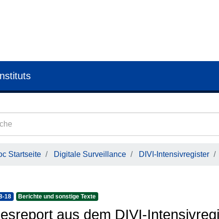
nstituts
c Startseite
Digitale Surveillance
DIVI-Intensivregister
8-18
Berichte und sonstige Texte
esreport aus dem DIVI-Intensivregi