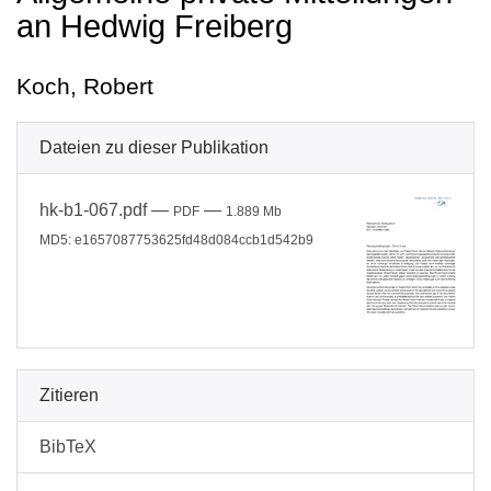
an Hedwig Freiberg
Koch, Robert
Dateien zu dieser Publikation
hk-b1-067.pdf
—
—
PDF
1.889 Mb
MD5: e1657087753625fd48d084ccb1d542b9
Zitieren
BibTeX