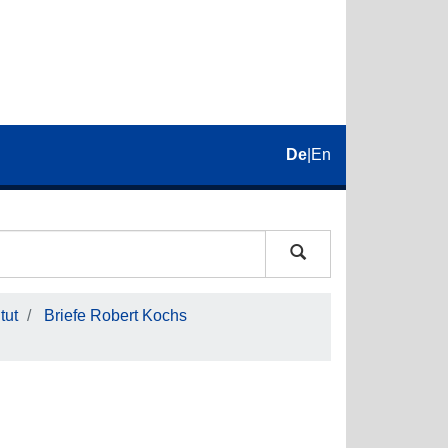
De
|
En
tut
Briefe Robert Kochs