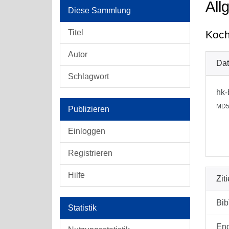
All
Diese Sammlung
Titel
Koch
Autor
Dat
Schlagwort
hk-
MD5
Publizieren
Einloggen
Registrieren
Hilfe
Zit
Bi
Statistik
En