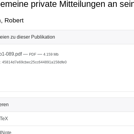
gemeine private Mitteilungen an se
, Robert
eien zu dieser Publikation
b1-089.pdf
—
—
PDF
4.159 Mb
: 45814d7e69cbec25cc644891a158dfe0
ieren
bTeX
dNote