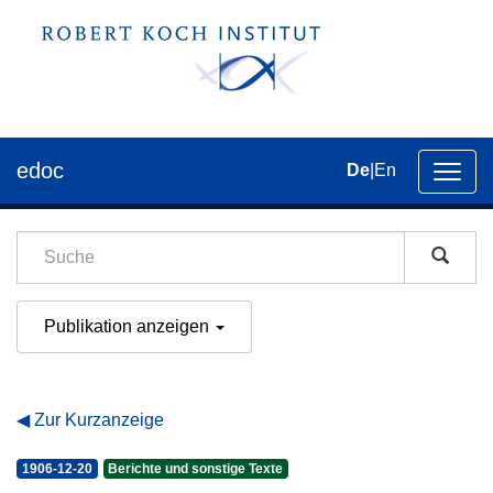
edoc
De
|
En
Umsch
der
Navig
Publikation anzeigen
Zur Kurzanzeige
1906-12-20
Berichte und sonstige Texte