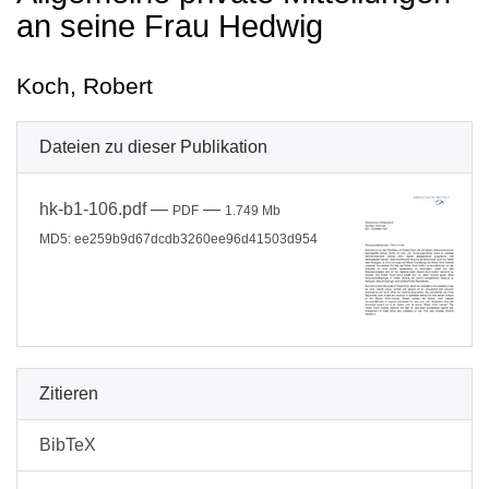
an seine Frau Hedwig
Koch, Robert
Dateien zu dieser Publikation
hk-b1-106.pdf
—
—
PDF
1.749 Mb
MD5: ee259b9d67dcdb3260ee96d41503d954
Zitieren
BibTeX