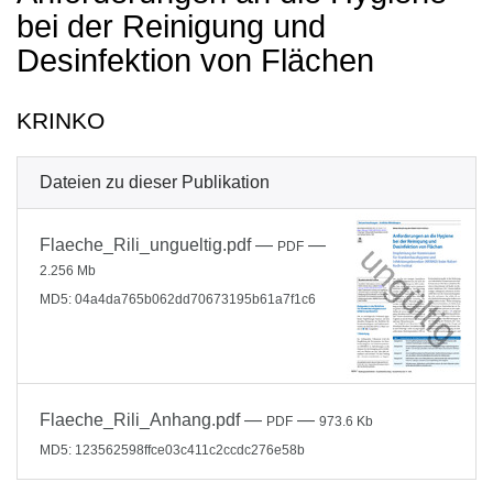
bei der Reinigung und
Desinfektion von Flächen
KRINKO
Dateien zu dieser Publikation
Flaeche_Rili_ungueltig.pdf
—
—
PDF
2.256 Mb
MD5: 04a4da765b062dd70673195b61a7f1c6
Flaeche_Rili_Anhang.pdf
—
—
PDF
973.6 Kb
MD5: 123562598ffce03c411c2ccdc276e58b