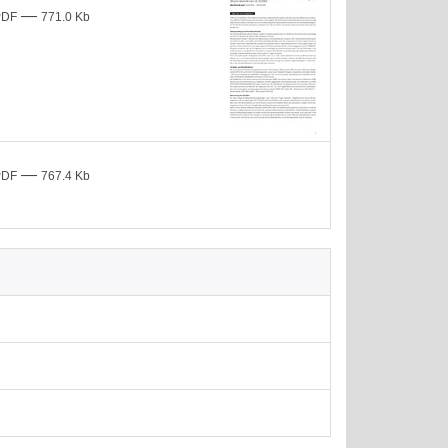
—
PDF
771.0 Kb
—
PDF
767.4 Kb