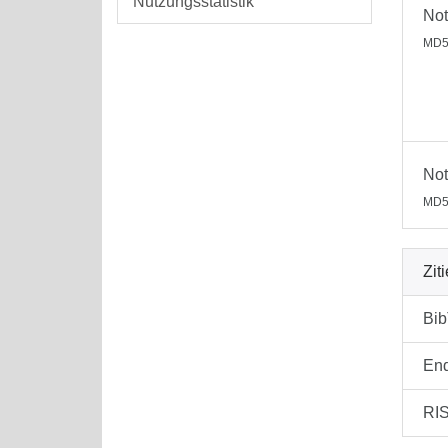
Nutzungsstatistik
Not
MD5
Not
MD5
Zit
Bi
En
RI