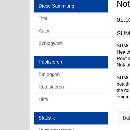
Not
Diese Sammlung
Titel
01.0
Autor
SUM
Schlagwort
SUMO i
Health
Routin
Publizieren
Notau
Einloggen
SUMO i
health
Registrieren
the ro
emerg
Hilfe
Statistik
Dat