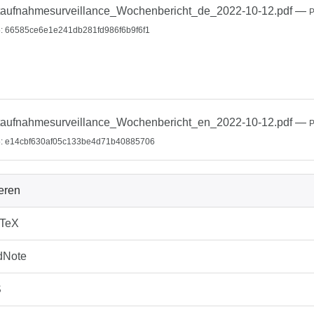
aufnahmesurveillance_Wochenbericht_de_2022-10-12.pdf
—
: 66585ce6e1e241db281fd986f6b9f6f1
aufnahmesurveillance_Wochenbericht_en_2022-10-12.pdf
—
: e14cbf630af05c133be4d71b40885706
ieren
bTeX
dNote
S