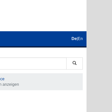
De
|
En
nce
on anzeigen