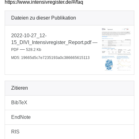
https://www.intensivregister.de/#/faq
Dateien zu dieser Publikation
2022-10-27_12-
15_DIVI_Intensivregister_Report.pdf
—
—
PDF
528.2 Kb
MD5: 19665d5c7e7235193a0c386665615113
Zitieren
BibTeX
EndNote
RIS