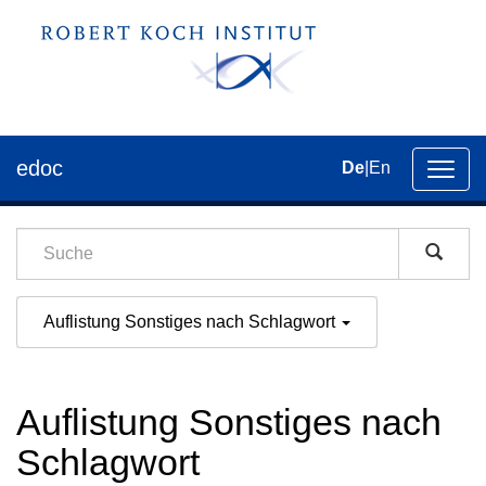
edoc
De
|
En
Umsch
der
Navig
Auflistung Sonstiges nach Schlagwort
Auflistung Sonstiges nach
Schlagwort