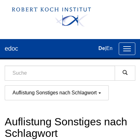
edoc
De
|
En
Umsch
der
Navig
Auflistung Sonstiges nach Schlagwort
Auflistung Sonstiges nach
Schlagwort