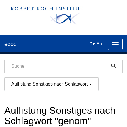
edoc
De
|
En
Umsch
der
Navig
Auflistung Sonstiges nach Schlagwort
Auflistung Sonstiges nach
Schlagwort "genom"