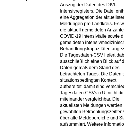
Auszug der Daten des DIVI-
Intensivregisters. Die Datei enthäl
eine Aggregation der aktuellsten
Meldungen pro Landkreis. Es we
die aktuell gemeldeten Anzahlen 
COVID-19 Intensivfälle sowie die
gemeldeten intensivmedizinisch
Behandlungskapazitäten angezei
Die Tagesdaten-CSV liefert dabei
ausschließlich einen Blick auf die
Daten gemäß dem Stand des
betrachteten Tages. Die Daten si
situationsbedingten Kontext
aufbereitet, damit sind verschied
Tagesdaten-CSVs u.U. nicht direk
miteinander vergleichbar. Die
aktuellsten Meldungen werden i
gewählten Betrachtungszeitfenste
über alle Meldebereiche und Sta
aufsummiert. Weitere Information