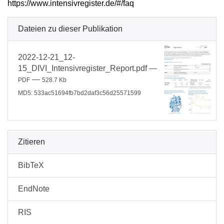
https://www.intensivregister.de/#/faq
Dateien zu dieser Publikation
2022-12-21_12-
15_DIVI_Intensivregister_Report.pdf
—
—
PDF
528.7 Kb
MD5: 533ac51694fb7bd2daf3c56d25571599
Zitieren
BibTeX
EndNote
RIS