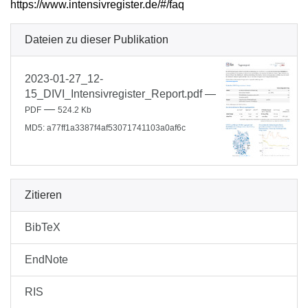
https://www.intensivregister.de/#/faq
Dateien zu dieser Publikation
2023-01-27_12-
15_DIVI_Intensivregister_Report.pdf
—
—
PDF
524.2 Kb
MD5: a77ff1a3387f4af53071741103a0af6c
Zitieren
BibTeX
EndNote
RIS