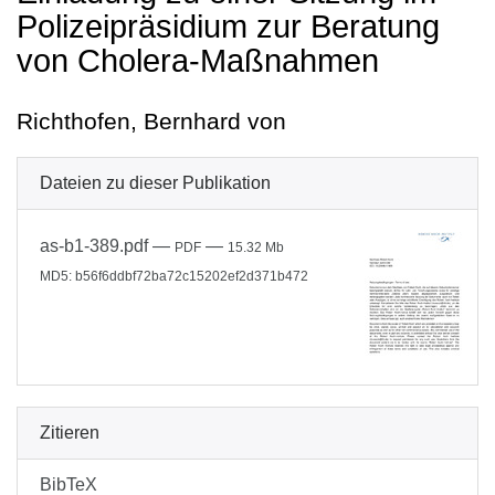
Polizeipräsidium zur Beratung
von Cholera-Maßnahmen
Richthofen, Bernhard von
Dateien zu dieser Publikation
as-b1-389.pdf
—
—
PDF
15.32 Mb
MD5: b56f6ddbf72ba72c15202ef2d371b472
Zitieren
BibTeX