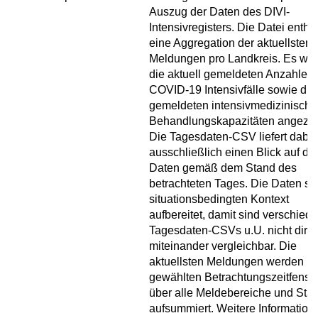
Auszug der Daten des DIVI-
Intensivregisters. Die Datei enthäl
eine Aggregation der aktuellsten
Meldungen pro Landkreis. Es we
die aktuell gemeldeten Anzahlen 
COVID-19 Intensivfälle sowie die
gemeldeten intensivmedizinisch
Behandlungskapazitäten angezei
Die Tagesdaten-CSV liefert dabei
ausschließlich einen Blick auf die
Daten gemäß dem Stand des
betrachteten Tages. Die Daten si
situationsbedingten Kontext
aufbereitet, damit sind verschied
Tagesdaten-CSVs u.U. nicht direk
miteinander vergleichbar. Die
aktuellsten Meldungen werden i
gewählten Betrachtungszeitfenste
über alle Meldebereiche und Sta
aufsummiert. Weitere Information