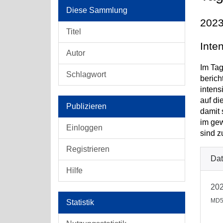
Diese Sammlung
2023
Titel
Inte
Autor
Im Tag
Schlagwort
berich
intens
auf di
Publizieren
damit 
im gew
Einloggen
sind z
Registrieren
Dat
Hilfe
202
MD5
Statistik