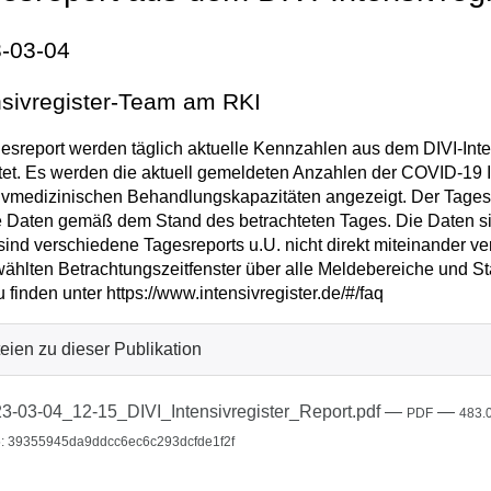
-03-04
nsivregister-Team am RKI
esreport werden täglich aktuelle Kennzahlen aus dem DIVI-Inten
tet. Es werden die aktuell gemeldeten Anzahlen der COVID-19 I
ivmedizinischen Behandlungskapazitäten angezeigt. Der Tagesrep
e Daten gemäß dem Stand des betrachteten Tages. Die Daten sin
sind verschiedene Tagesreports u.U. nicht direkt miteinander v
ählten Betrachtungszeitfenster über alle Meldebereiche und St
u finden unter https://www.intensivregister.de/#/faq
eien zu dieser Publikation
3-03-04_12-15_DIVI_Intensivregister_Report.pdf
—
—
PDF
483.
: 39355945da9ddcc6ec6c293dcfde1f2f