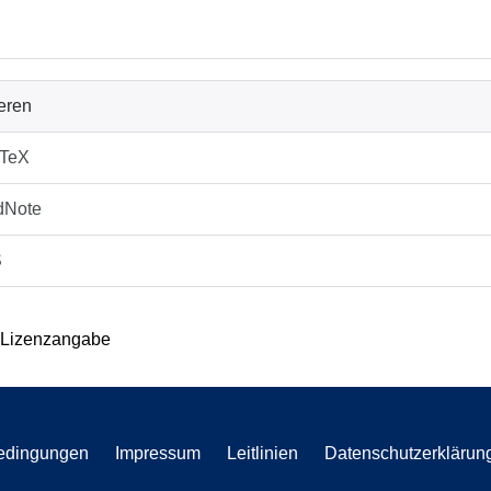
ieren
bTeX
dNote
S
 Lizenzangabe
edingungen
Impressum
Leitlinien
Datenschutzerklärun