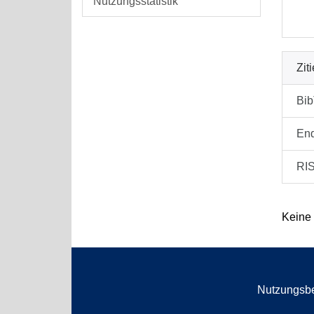
Nutzungsstatistik
Zit
Bi
En
RI
Keine
Nutzungsb