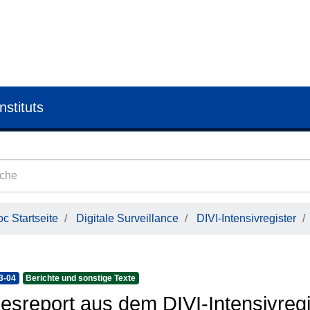
nstituts
c Startseite
Digitale Surveillance
DIVI-Intensivregister
3-04
Berichte und sonstige Texte
esreport aus dem DIVI-Intensivregi