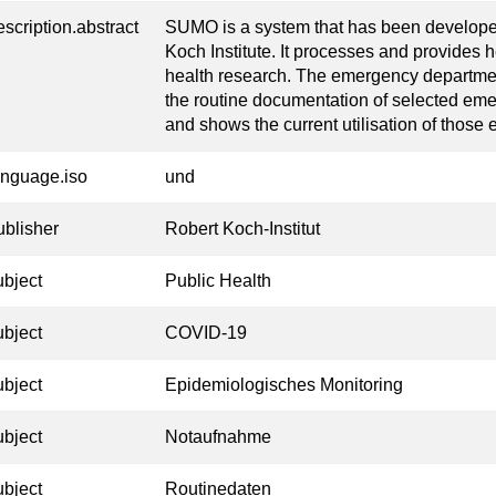
escription.abstract
SUMO is a system that has been develope
Koch Institute. It processes and provides h
health research. The emergency departmen
the routine documentation of selected em
and shows the current utilisation of thos
anguage.iso
und
ublisher
Robert Koch-Institut
ubject
Public Health
ubject
COVID-19
ubject
Epidemiologisches Monitoring
ubject
Notaufnahme
ubject
Routinedaten