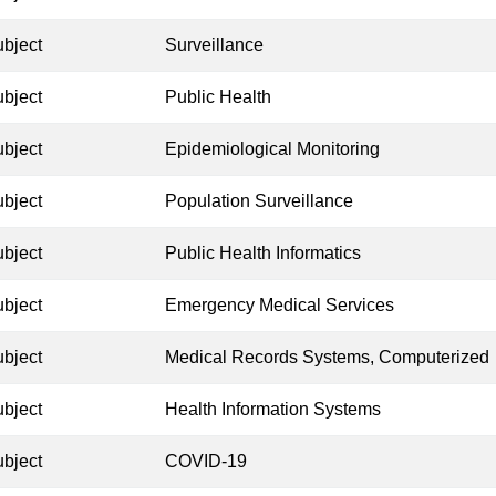
ubject
Surveillance
ubject
Public Health
ubject
Epidemiological Monitoring
ubject
Population Surveillance
ubject
Public Health Informatics
ubject
Emergency Medical Services
ubject
Medical Records Systems, Computerized
ubject
Health Information Systems
ubject
COVID-19