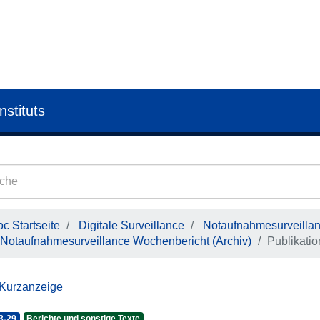
nstituts
c Startseite
Digitale Surveillance
Notaufnahmesurveilla
Notaufnahmesurveillance Wochenbericht (Archiv)
Publikati
 Kurzanzeige
3-29
Berichte und sonstige Texte