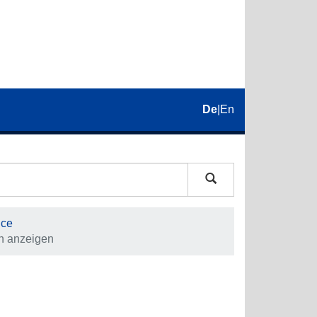
De
|
En
nce
on anzeigen