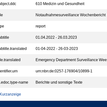
ubject.ddc
610 Medizin und Gesundheit
tle
Notaufnahmesurveillance Wochenbericht
ype
report
btitle
01.04.2022 - 26.03.2023
btitle.translated
01-04-2022 - 26-03-2023
tle.translated
Emergency Department Surveillance Wee
entifier.urn
urn:nbn:de:0257-176904/10899-1
l.edoc.type-name
Berichte und sonstige Texte
 Kurzanzeige