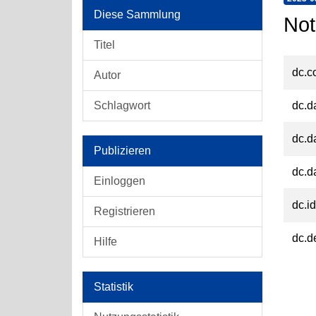
Diese Sammlung
Not
Titel
dc.c
Autor
Schlagwort
dc.d
dc.d
Publizieren
dc.d
Einloggen
dc.id
Registrieren
dc.d
Hilfe
Statistik