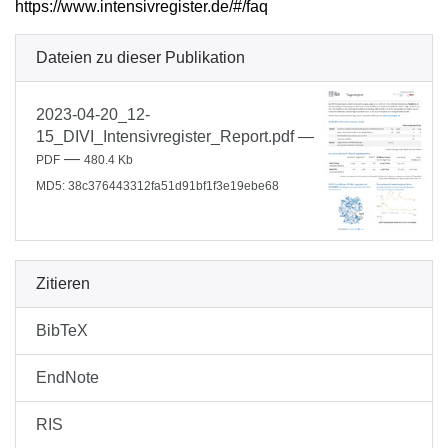
https://www.intensivregister.de/#/faq
Dateien zu dieser Publikation
2023-04-20_12-
15_DIVI_Intensivregister_Report.pdf
—
—
PDF
480.4 Kb
MD5: 38c376443312fa51d91bf1f3e19ebe68
Zitieren
BibTeX
EndNote
RIS