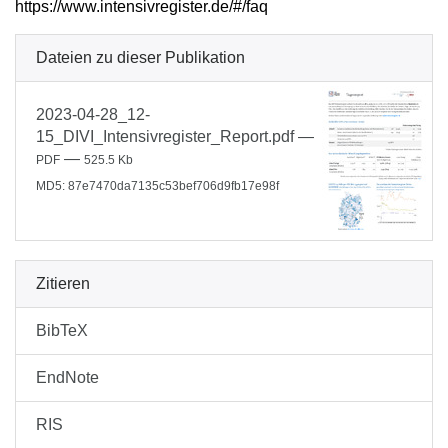
https://www.intensivregister.de/#/faq
Dateien zu dieser Publikation
2023-04-28_12-
15_DIVI_Intensivregister_Report.pdf
—
—
PDF
525.5 Kb
MD5: 87e7470da7135c53bef706d9fb17e98f
Zitieren
BibTeX
EndNote
RIS