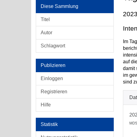
Diese Sammlung
2023
Titel
Inte
Autor
Im Tag
Schlagwort
berich
intens
auf di
Publizieren
damit 
im gew
Einloggen
sind z
Registrieren
Dat
Hilfe
202
MD5
Statistik