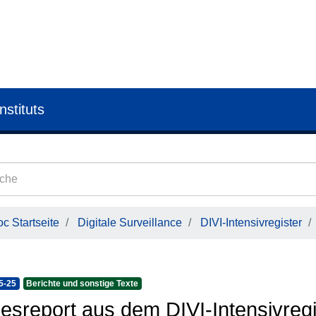
nstituts
c Startseite
Digitale Surveillance
DIVI-Intensivregister
5-25
Berichte und sonstige Texte
esreport aus dem DIVI-Intensivregi