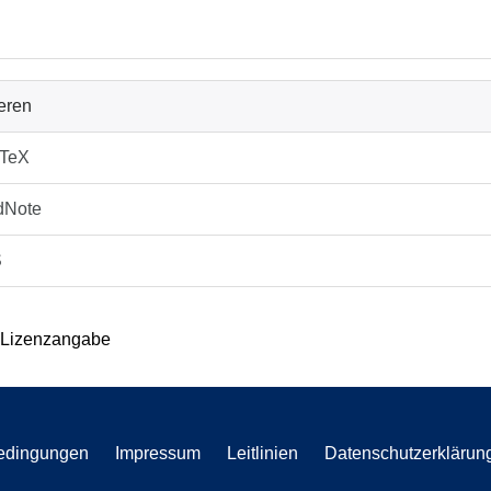
ieren
bTeX
dNote
S
 Lizenzangabe
edingungen
Impressum
Leitlinien
Datenschutzerklärun