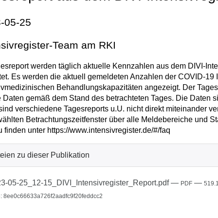
-05-25
nsivregister-Team am RKI
esreport werden täglich aktuelle Kennzahlen aus dem DIVI-Inten
tet. Es werden die aktuell gemeldeten Anzahlen der COVID-19 I
ivmedizinischen Behandlungskapazitäten angezeigt. Der Tagesrep
e Daten gemäß dem Stand des betrachteten Tages. Die Daten sin
sind verschiedene Tagesreports u.U. nicht direkt miteinander v
ählten Betrachtungszeitfenster über alle Meldebereiche und St
u finden unter https://www.intensivregister.de/#/faq
eien zu dieser Publikation
3-05-25_12-15_DIVI_Intensivregister_Report.pdf
—
—
PDF
519.
: 8ee0c66633a726f2aadfc9f20feddcc2