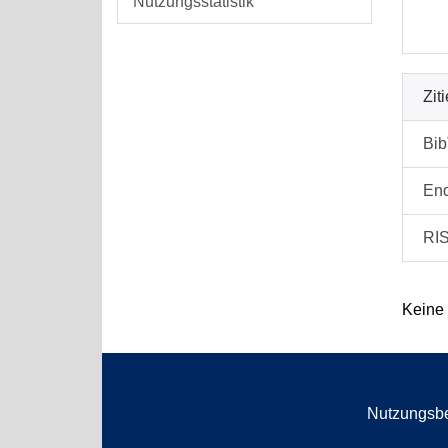
Nutzungsstatistik
Zit
Bi
En
RI
Keine
Nutzungsb