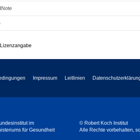
dNote
S
 Lizenzangabe
edingungen
Impressum
Leitlinien
Datenschutzerklärun
undesinstitut im
© Robert Koch Institut
steriums für Gesundheit
Alle Rechte vorbehalten, so