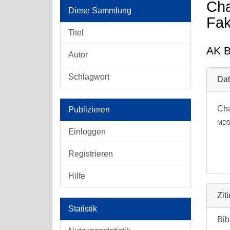
Cha
Diese Sammlung
Fak
Titel
AK B
Autor
Schlagwort
Dat
Cha
Publizieren
MD5
Einloggen
Registrieren
Hilfe
Zit
Statistik
Bi