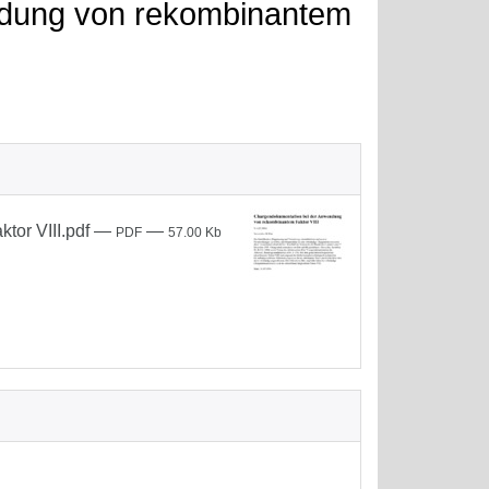
ndung von rekombinantem
or VIII.pdf
—
—
PDF
57.00 Kb