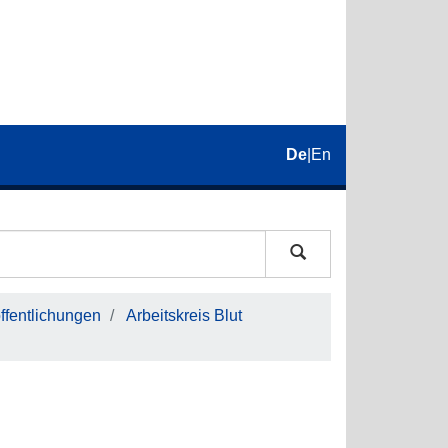
De
|
En
fentlichungen
Arbeitskreis Blut