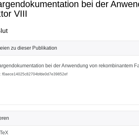
rgendokumentation bei der Anwe
tor VIII
lut
eien zu dieser Publikation
rgendokumentation bei der Anwendung von rekombinantem Fakt
: f0aece14025c82704bfde0d7e39852ef
ieren
bTeX