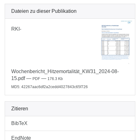
Dateien zu dieser Publikation
RKI-
Wochenbericht_Hitzemortalität_KW31_2024-08-
15.pdf
—
—
PDF
176.3 Kb
MD5: 42267aac6df2a2cedd4027843c65f726
Zitieren
BibTeX
EndNote