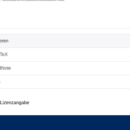
ieren
bTeX
dNote
S
 Lizenzangabe