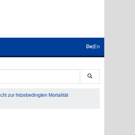
De
|
En
ht zur hitzebedingten Mortalität