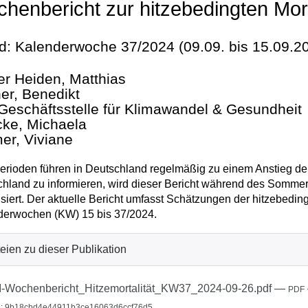
henbericht zur hitzebedingten Mor
d: Kalenderwoche 37/2024 (09.09. bis 15.09.2
er Heiden, Matthias
er, Benedikt
Geschäftsstelle für Klimawandel & Gesundheit
cke, Michaela
er, Viviane
erioden führen in Deutschland regelmäßig zu einem Anstieg der 
hland zu informieren, wird dieser Bericht während des Somme
isiert. Der aktuelle Bericht umfasst Schätzungen der hitzebedin
derwochen (KW) 15 bis 37/2024.
eien zu dieser Publikation
-Wochenbericht_Hitzemortalität_KW37_2024-09-26.pdf
—
PDF
: 9b18cbd4e44911b3ce16063d6ccf76d5