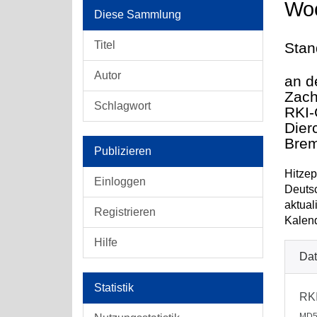
Woc
Diese Sammlung
Titel
Stan
Autor
an d
Zach
Schlagwort
RKI-
Dier
Brem
Publizieren
Hitzep
Einloggen
Deutsc
aktual
Registrieren
Kalen
Hilfe
Dat
Statistik
RKI
MD5