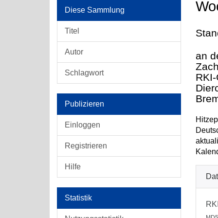
Woc
Diese Sammlung
Titel
Stan
Autor
an d
Zach
Schlagwort
RKI-
Dier
Brem
Publizieren
Hitzep
Einloggen
Deutsc
aktual
Registrieren
Kalen
Hilfe
Dat
Statistik
RKI
MD5