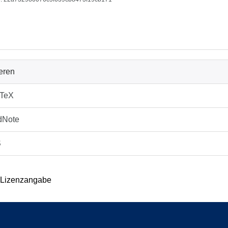
ieren
bTeX
dNote
S
 Lizenzangabe