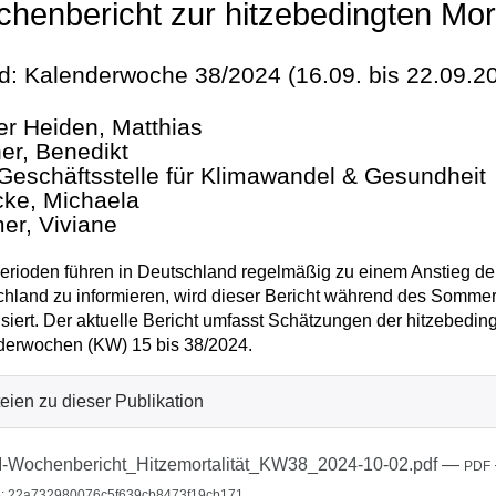
henbericht zur hitzebedingten Mor
d: Kalenderwoche 38/2024 (16.09. bis 22.09.2
er Heiden, Matthias
er, Benedikt
Geschäftsstelle für Klimawandel & Gesundheit
cke, Michaela
er, Viviane
erioden führen in Deutschland regelmäßig zu einem Anstieg der 
hland zu informieren, wird dieser Bericht während des Somme
isiert. Der aktuelle Bericht umfasst Schätzungen der hitzebedin
derwochen (KW) 15 bis 38/2024.
eien zu dieser Publikation
-Wochenbericht_Hitzemortalität_KW38_2024-10-02.pdf
—
PDF
: 22a732980076c5f639cb8473f19cb171