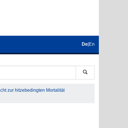
De
|
En
ht zur hitzebedingten Mortalität